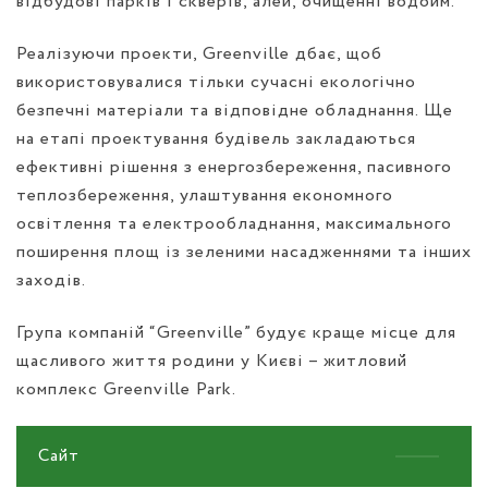
відбудові парків і скверів, алей, очищенні водойм.
Реалізуючи проекти, Greenville дбає, щоб
використовувалися тільки сучасні екологічно
безпечні матеріали та відповідне обладнання. Ще
на етапі проектування будівель закладаються
ефективні рішення з енергозбереження, пасивного
теплозбереження, улаштування економного
освітлення та електрообладнання, максимального
поширення площ із зеленими насадженнями та інших
заходів.
Група компаній “Greenville” будує краще місце для
щасливого життя родини у Києві – житловий
комплекс Greenville Park.
Сайт