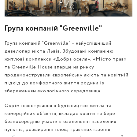
01
03
Група компаній "Greenville"
Група компаній “Greenville” – найуспішніший
девелопер міста Львів. Збудовані компанією
житлові комплекси «Добра оселя», «Місто трав»
та Greenville House вперше на ринку
продемонстрували європейську якість та новітній
підхід до комфортного життя родини із
збереженням екологічного середовища.
Окрім інвестування в будівництво житла та
комерційних об’єктів, вкладає кошти та бере
безпосередню участь в озелененні населених
пунктів, розширенні площ трав’яних газонів,