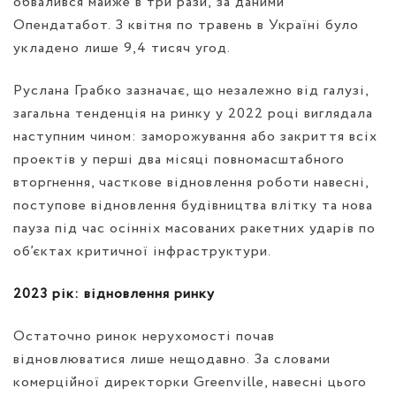
обвалився майже в три рази,
за даними
Опендатабот. З квітня по травень в Україні було
укладено лише 9,4 тисяч угод.
Руслана Грабко зазначає, що незалежно від галузі,
загальна тенденція на ринку у 2022 році виглядала
наступним чином: заморожування або закриття всіх
проектів у перші два місяці повномасштабного
вторгнення, часткове відновлення роботи навесні,
поступове відновлення будівництва влітку та нова
пауза під час осінніх масованих ракетних ударів по
об’єктах критичної інфраструктури.
2023 рік: відновлення ринку
Остаточно ринок нерухомості почав
відновлюватися лише нещодавно. За словами
комерційної директорки Greenville, навесні цього