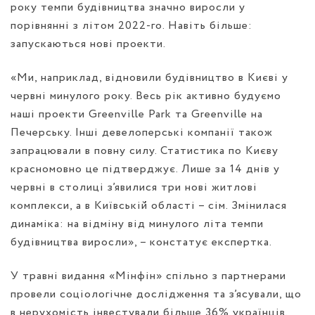
року темпи будівництва значно виросли у
порівнянні з літом 2022-го. Навіть більше:
запускаються нові проекти.
«Ми, наприклад, відновили будівництво в Києві у
червні минулого року. Весь рік активно будуємо
наші проекти
Greenville Park
та
Greenville на
Печерську
. Інші девелоперські компанії також
запрацювали в повну силу. Статистика по Києву
красномовно це підтверджує. Лише за 14 днів у
червні в столиці з’явилися три нові житлові
комплекси, а в Київській області – сім. Змінилася
динаміка: на відміну від минулого літа темпи
будівництва виросли», – констатує експертка.
У травні видання «Мінфін» спільно з партнерами
провели соціологічне дослідження
та з’ясували, що
в нерухомість інвестували більше 36% українців.