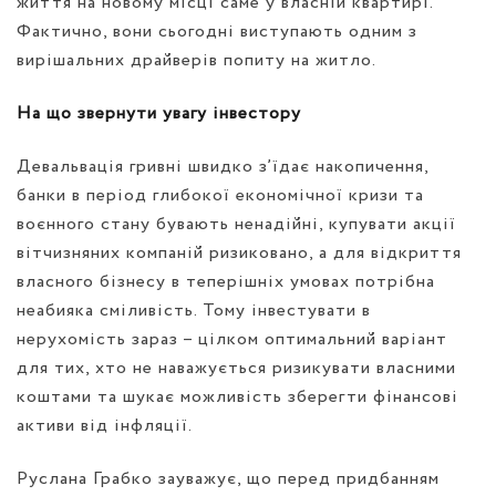
життя на новому місці саме у власній квартирі.
Фактично, вони сьогодні виступають одним з
вирішальних драйверів попиту на житло.
На що звернути увагу інвестору
Девальвація гривні швидко з’їдає накопичення,
банки в період глибокої економічної кризи та
воєнного стану бувають ненадійні, купувати акції
вітчизняних компаній ризиковано, а для відкриття
власного бізнесу в теперішніх умовах потрібна
неабияка сміливість. Тому інвестувати в
нерухомість зараз – цілком оптимальний варіант
для тих, хто не наважується ризикувати власними
коштами та шукає можливість зберегти фінансові
активи від інфляції.
Руслана Грабко зауважує, що перед придбанням