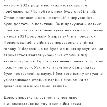
житло у 2022 році у великих містах зросте
приблизно на 7%, тобто ринок буде стабільний.
Отже, прогнози щодо інвестицій в нерухомість
були
достатньо позитивні
. За підрахунками деяких
спеціалістів, ті, хто інвестував на стадії котловану
в кінці 2021 року мали б зараз вийти в прибуток.
Повномасштабна війна все перевернула з ніг на
голову. У березні ще не було до кінця зрозуміло, чи
втримається взагалі українська столиця під
натиском росіян. Гаряча фаза лише починалася, тому
практично всі об’єкти капітального будівництва
були поставлені на паузу. І без того важку ситуацію
ускладнювало стрімке падіння економіки та
девальвація національної валюти.
Девелоперська галузь почала повільно
відновлюватися влітку, коли війна стала