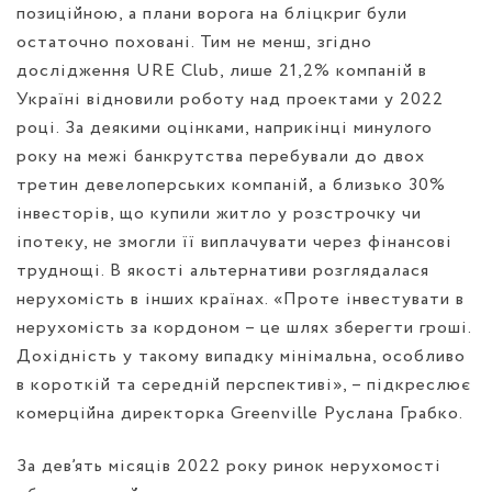
позиційною, а плани ворога на бліцкриг були
остаточно поховані. Тим не менш,
згідно
дослідження URE Club, лише 21,2% компаній в
Україні відновили роботу над проектами у 2022
році. За
деякими оцінками
, наприкінці минулого
року на межі банкрутства перебували до двох
третин девелоперських компаній, а близько 30%
інвесторів, що купили житло у розстрочку чи
іпотеку, не змогли її виплачувати через фінансові
труднощі. В якості альтернативи розглядалася
нерухомість в інших країнах. «Проте інвестувати в
нерухомість за кордоном – це шлях зберегти гроші.
Дохідність у такому випадку мінімальна, особливо
в короткій та середній перспективі», – підкреслює
комерційна директорка Greenville Руслана Грабко.
За дев’ять місяців 2022 року ринок нерухомості