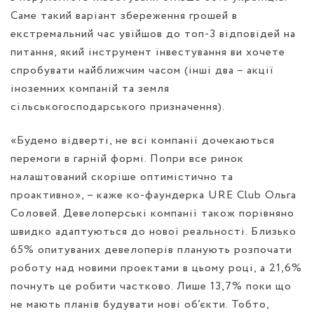
Саме такий варіант збереження грошей в
екстремальний час увійшов до топ-3 відповідей на
питання, який інструмент інвестування ви хочете
спробувати найближчим часом (інші два – акції
іноземних компаній та земля
сільськогосподарського призначення).
«Будемо відверті, не всі компанії дочекаються
перемоги в гарній формі. Попри все ринок
налаштований скоріше оптимістично та
проактивно», – каже ко-фаундерка URE Club Ольга
Соловей. Девелоперські компанії також порівняно
швидко адаптуються до нової реальності. Близько
65% опитуваних девелоперів планують розпочати
роботу над новими проектами в цьому році, а 21,6%
почнуть це робити частково. Лише 13,7% поки що
не мають планів будувати нові об’єкти. Тобто,