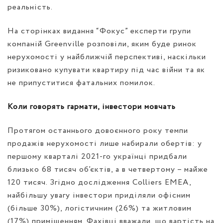
реальність.
На
сторінках видання “Фокус”
експерти групи
компаній Greenville розповіли, яким буде ринок
нерухомості у найближчій перспективі, наскільки
ризиковано купувати квартиру під час війни та як
не припуститися фатальних помилок.
Коли говорять гармати, інвестори мовчать
Протягом останнього довоєнного року темпи
продажів нерухомості лише набирали обертів: у
першому кварталі 2021-го українці придбали
близько 68 тисяч об’єктів, а в четвертому – майже
120 тисяч. Згідно дослідження Colliers EMEA,
найбільшу увагу інвестори приділяли офісним
(більше 30%), логістичним (26%) та житловим
(17%) приміщенням. Фахівці вважали, що вартість на